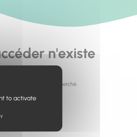
ccéder n'existe
pour trouver le contenu recherché.
nt to activate
cy