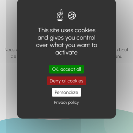
vous cherchez à
accéder n'existe
pas... ou plus.
This site uses cookies
and gives you control
over what you want to
Nous vous invitons à utiliser le moteur de recherche en haut
activate
de page, ou à utiliser le menu pour trouver le contenu
recherché.
OK, accept all
Retour à l'accueil
Deny all cookies
Personalize
Privacy policy