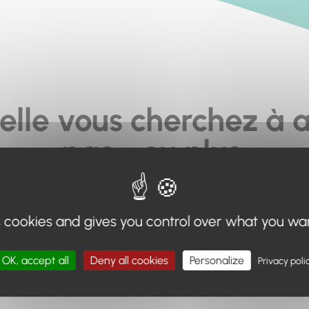
elle vous cherchez à a
pas... ou plus.
moteur de recherche en haut de page, ou à utiliser le menu 
s cookies and gives you control over what you wa
Retour à l'accueil
OK, accept all
Deny all cookies
Personalize
Privacy poli