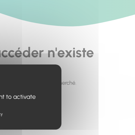
ccéder n'existe
pour trouver le contenu recherché.
nt to activate
cy