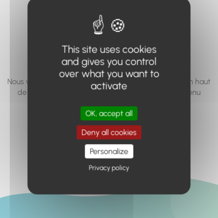
vous cherchez à
accéder n'existe
pas... ou plus.
This site uses cookies
and gives you control
over what you want to
Nous vous invitons à utiliser le moteur de recherche en haut
activate
de page, ou à utiliser le menu pour trouver le contenu
recherché.
OK, accept all
Retour à l'accueil
Deny all cookies
Personalize
Privacy policy