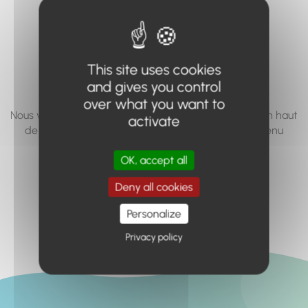
vous cherchez à
accéder n'existe
pas... ou plus.
This site uses cookies
and gives you control
over what you want to
Nous vous invitons à utiliser le moteur de recherche en haut
activate
de page, ou à utiliser le menu pour trouver le contenu
recherché.
OK, accept all
Retour à l'accueil
Deny all cookies
Personalize
Privacy policy