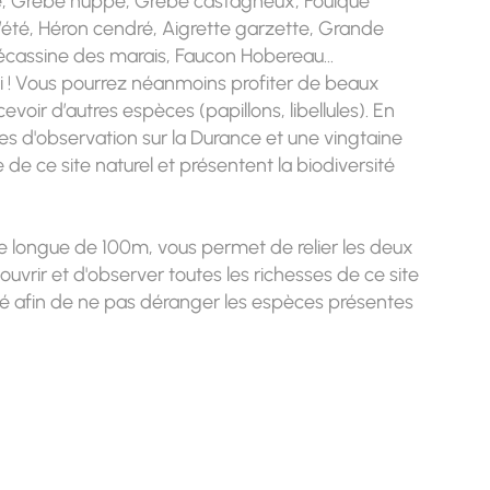
e, Grèbe huppé, Grèbe castagneux, Foulque
 d’été, Héron cendré, Aigrette garzette, Grande
Bécassine des marais, Faucon Hobereau...
ti ! Vous pourrez néanmoins profiter de beaux
voir d’autres espèces (papillons, libellules). En
es d'observation sur la Durance et une vingtaine
re de ce site naturel et présentent la biodiversité
 longue de 100m, vous permet de relier les deux
uvrir et d'observer toutes les richesses de ce site
agé afin de ne pas déranger les espèces présentes