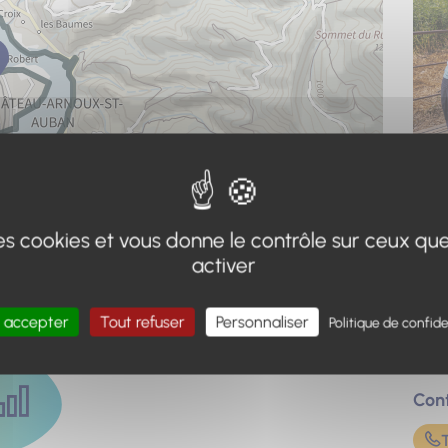
Adr
Poin
 des cookies et vous donne le contrôle sur ceux qu
+
activer
Tour
−
Ferm
Leaflet
|
IGN-F/Geoportail
Aven
 accepter
Tout refuser
Personnaliser
Politique de confide
041
Con