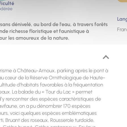
ficulté
dérée
Lan
sans dénivelé, au bord de l'eau, à travers forêts
Fran
nde richesse floristique et faunistique à
pour les amoureux de la nature.
ourisme à Château-Arnoux, parking après le pont à
é au cœur de la Réserve Ornithologique de Haute-
ltitude d’habitats favorables à la fréquentation
eaux. La balade du « Tour du Lac » permet
t d’y rencontrer des espèces caractéristiques de
l'avifaune, on a pu dénombrer 170 espèces
teurs, voici quelques espèces emblématiques
ti, Bruant des roseaux, Rousserole turdoïde,