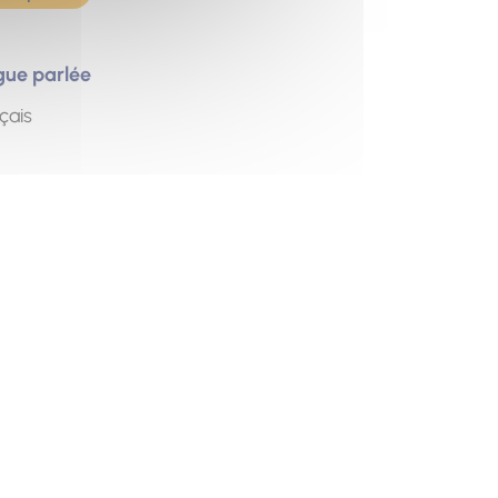
gue parlée
çais