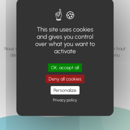
vous cherchez à
accéder n'existe
pas... ou plus.
This site uses cookies
and gives you control
over what you want to
Nous vous invitons à utiliser le moteur de recherche en haut
activate
de page, ou à utiliser le menu pour trouver le contenu
recherché.
OK, accept all
Retour à l'accueil
Deny all cookies
Personalize
Privacy policy