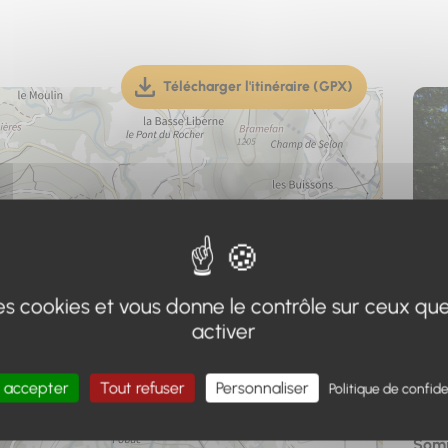
Télécharger l'itinéraire (GPX)
(téléchargement, ouverture dan
 des cookies et vous donne le contrôle sur ceux qu
activer
Adr
 accepter
Tout refuser
Personnaliser
Politique de confide
Poin
+
Somm