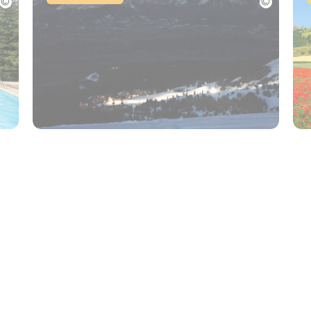
Station de Chabanon-Selonnet
Vi
Selonnet
S