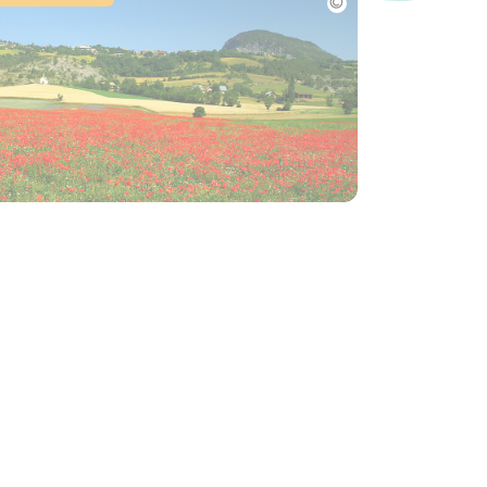
llage de Selonnet
elonnet