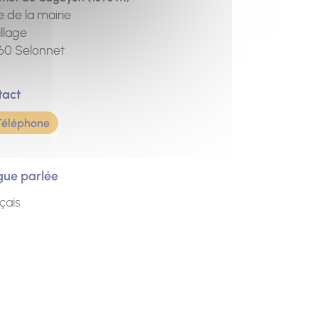
e de la mairie
illage
60
Selonnet
tact
Téléphone
gue parlée
çais