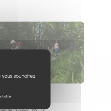
s un nouvel onglet)
e vous souhaitez
esse
ntialité
t de départ
et de Cuguyon (1393 m)