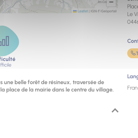
−
Plac
Leaflet
|
IGN-F/Geoportail
Le V
044
Con
ficulté
fficile
Lan
 une belle forêt de résineux, traversée de
Fran
a place de la mairie dans le centre du village.