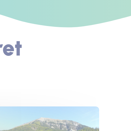
ret
s un nouvel onglet)