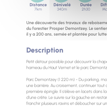
Distance
Dénivelé
Durée
Dif
7km
340m
2h30
Mo
Une découverte des travaux de reboisement 
du forestier Prosper Demontzey. Le sentier t
il y a 200 ans, semée et plantée pour lutter
Description
Petit détour possible pour découvrir la chape
hameau du Haut Vernet et le parc Demontz
Parc Demontzey (1 220 m) - Du parking, mont
une barrière. Au croisement, continuer tout d
première épingle. Il s'élève en lacets dans l
d'une crête. Le suivre sur la gauche en restan
franchir plusieurs ravins et déboucher sur u