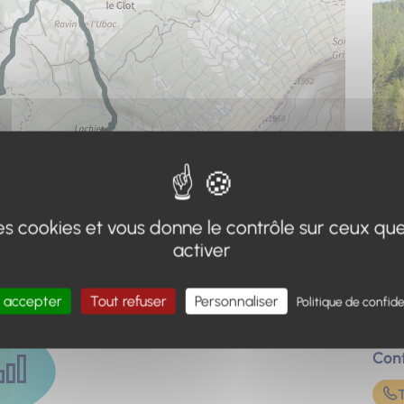
Adr
Poin
+
 des cookies et vous donne le contrôle sur ceux qu
Forê
activer
−
Park
Col 
Leaflet
|
IGN-F/Geoportail
041
 accepter
Tout refuser
Personnaliser
Politique de confide
Con