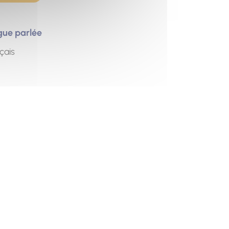
gue parlée
çais