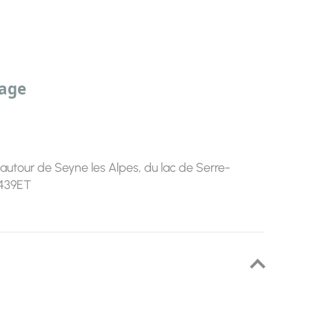
sage
utour de Seyne les Alpes, du lac de Serre-
3439ET