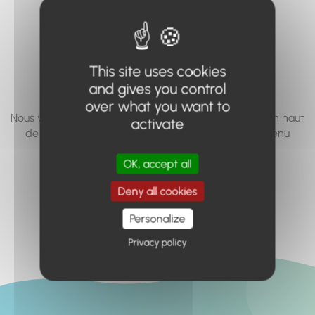
vous cherchez à
accéder n'existe
pas... ou plus.
This site uses cookies
and gives you control
over what you want to
Nous vous invitons à utiliser le moteur de recherche en haut
activate
de page, ou à utiliser le menu pour trouver le contenu
recherché.
OK, accept all
Retour à l'accueil
Deny all cookies
Personalize
Privacy policy