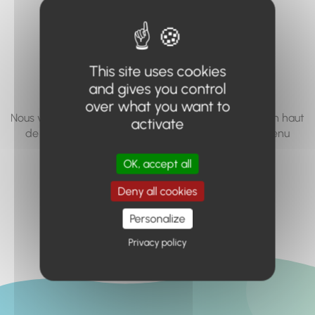
vous cherchez à
accéder n'existe
pas... ou plus.
This site uses cookies
and gives you control
over what you want to
Nous vous invitons à utiliser le moteur de recherche en haut
activate
de page, ou à utiliser le menu pour trouver le contenu
recherché.
OK, accept all
Retour à l'accueil
Deny all cookies
Personalize
Privacy policy