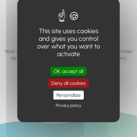
vous cherchez à
accéder n'existe
pas... ou plus.
This site uses cookies
and gives you control
over what you want to
Nous vous invitons à utiliser le moteur de recherche en haut
activate
de page, ou à utiliser le menu pour trouver le contenu
recherché.
OK, accept all
Retour à l'accueil
Deny all cookies
Personalize
Privacy policy