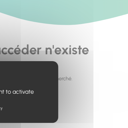
ccéder n'existe
pour trouver le contenu recherché.
nt to activate
cy