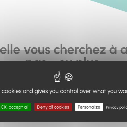
elle vous cherchez à a
pas... ou plus.
moteur de recherche en haut de page, ou à utiliser le menu 
s cookies and gives you control over what you wa
Retour à l'accueil
OK, accept all
Deny all cookies
Personalize
Privacy poli