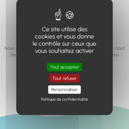
vous cherchez à
accéder n'existe
pas... ou plus.
Ce site utilise des
cookies et vous donne
le contrôle sur ceux que
Nous vous invitons à utiliser le moteur de recherche en haut
vous souhaitez activer
de page, ou à utiliser le menu pour trouver le contenu
recherché.
Tout accepter
Retour à l'accueil
Tout refuser
Personnaliser
Politique de confidentialité