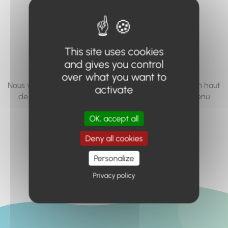
vous cherchez à
accéder n'existe
pas... ou plus.
This site uses cookies
and gives you control
over what you want to
Nous vous invitons à utiliser le moteur de recherche en haut
activate
de page, ou à utiliser le menu pour trouver le contenu
recherché.
OK, accept all
Retour à l'accueil
Deny all cookies
Personalize
Privacy policy