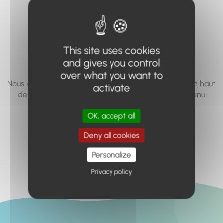
vous cherchez à
accéder n'existe
pas... ou plus.
This site uses cookies
and gives you control
over what you want to
Nous vous invitons à utiliser le moteur de recherche en haut
activate
de page, ou à utiliser le menu pour trouver le contenu
recherché.
OK, accept all
Retour à l'accueil
Deny all cookies
Personalize
Privacy policy