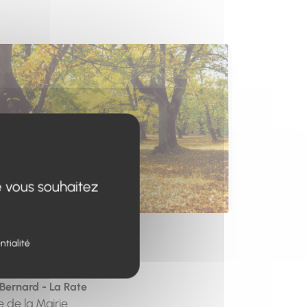
s un nouvel onglet)
e vous souhaitez
esse
ntialité
t de départ
 Bernard - La Rate
e de la Mairie