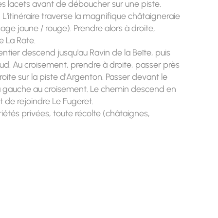
es lacets avant de déboucher sur une piste.
 L'itinéraire traverse la magnifique châtaigneraie
age jaune / rouge). Prendre alors à droite,
e La Rate.
entier descend jusqu'au Ravin de la Beïte, puis
e sud. Au croisement, prendre à droite, passer près
roite sur la piste d'Argenton. Passer devant le
 la gauche au croisement. Le chemin descend en
 de rejoindre Le Fugeret.
iétés privées, toute récolte (châtaignes,