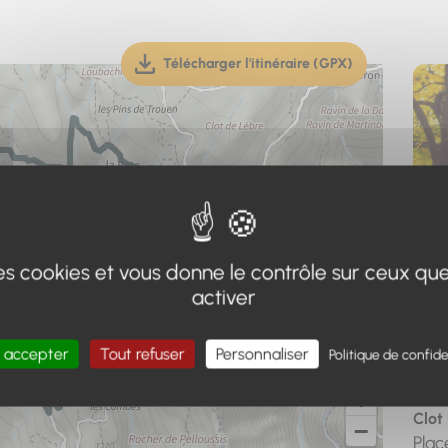
Télécharger l'itinéraire (GPX)
(téléchargement, ouverture dan
 des cookies et vous donne le contrôle sur ceux qu
activer
Adr
 accepter
Tout refuser
Personnaliser
Politique de confide
Poin
+
Clot
−
Plac