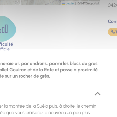
Leaflet
|
IGN-F/Geoportail
042
Con
ficulté
fficile
eraie et, par endroits, parmi les blocs de grès.
let Gouiran et de la Rate et passe à proximité
ée sur un rocher de grès.
r la montée de la Suéio puis, à droite, le chemin
rée que vous croiserez à nouveau un peu plus