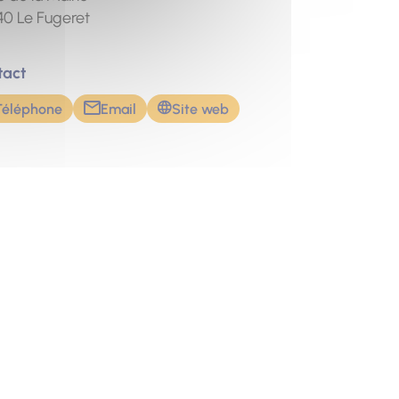
40
Le Fugeret
tact
Téléphone
Email
Site web