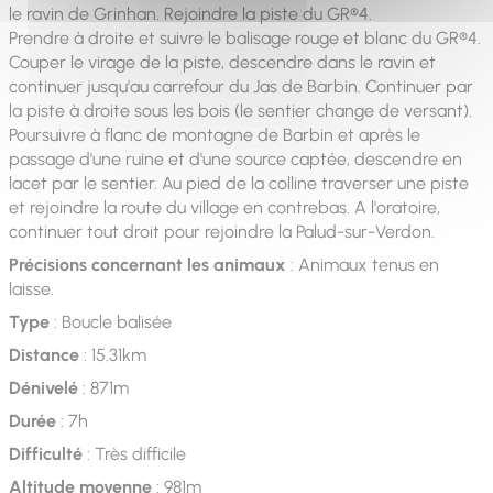
le ravin de Grinhan. Rejoindre la piste du GR®4.
Prendre à droite et suivre le balisage rouge et blanc du GR®4.
Couper le virage de la piste, descendre dans le ravin et
continuer jusqu'au carrefour du Jas de Barbin. Continuer par
la piste à droite sous les bois (le sentier change de versant).
Poursuivre à flanc de montagne de Barbin et après le
passage d'une ruine et d'une source captée, descendre en
lacet par le sentier. Au pied de la colline traverser une piste
et rejoindre la route du village en contrebas. A l'oratoire,
continuer tout droit pour rejoindre la Palud-sur-Verdon.
Précisions concernant les animaux
: Animaux tenus en
laisse.
Type
: Boucle balisée
Distance
: 15.31km
Dénivelé
: 871m
Durée
: 7h
Difficulté
: Très difficile
Altitude moyenne
: 981m