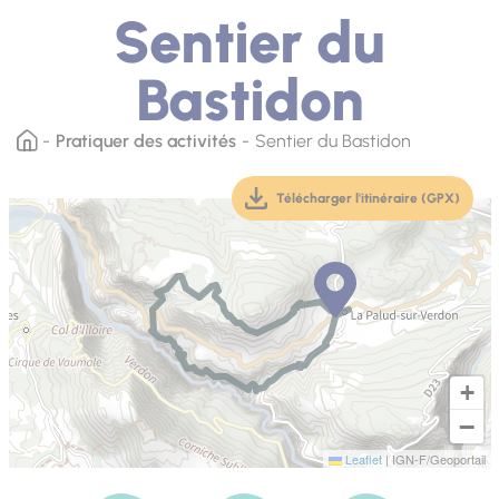
Sentier du
Bastidon
Pratiquer des activités
Sentier du Bastidon
Télécharger l'itinéraire (GPX)
(téléchargement, ouver
+
−
Leaflet
|
IGN-F/Geoportail