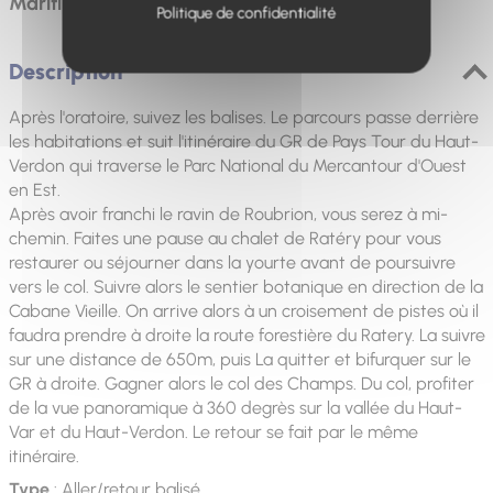
Maritimes). Sentier à thème au sommet du col.
Politique de confidentialité
Description
Après l'oratoire, suivez les balises. Le parcours passe derrière
les habitations et suit l'itinéraire du GR de Pays Tour du Haut-
Verdon qui traverse le Parc National du Mercantour d'Ouest
en Est.
Après avoir franchi le ravin de Roubrion, vous serez à mi-
chemin. Faites une pause au chalet de Ratéry pour vous
restaurer ou séjourner dans la yourte avant de poursuivre
vers le col. Suivre alors le sentier botanique en direction de la
Cabane Vieille. On arrive alors à un croisement de pistes où il
faudra prendre à droite la route forestière du Ratery. La suivre
sur une distance de 650m, puis La quitter et bifurquer sur le
GR à droite. Gagner alors le col des Champs. Du col, profiter
de la vue panoramique à 360 degrès sur la vallée du Haut-
Var et du Haut-Verdon. Le retour se fait par le même
itinéraire.
Type
: Aller/retour balisé