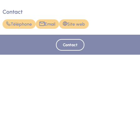
Contact
Téléphone
Email
Site web
Contact
Mis à jour le 15/07/2026 - Office de Tourisme Intercommunal Verdon Tourisme
Retrouvez-nous sur