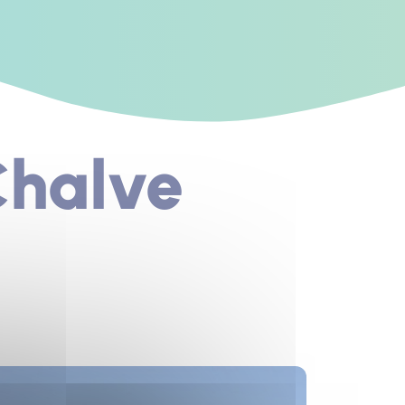
Chalve
s un nouvel onglet)