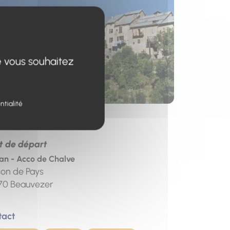
e vous souhaitez
ntialité
esse
t de départ
lan - Acco de Chalve
on de Pays
70
Beauvezer
tact