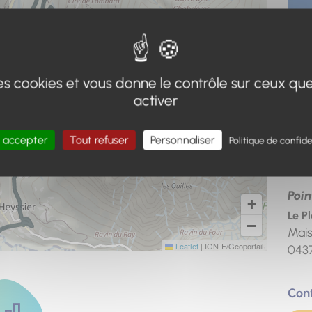
 des cookies et vous donne le contrôle sur ceux qu
activer
 accepter
Tout refuser
Personnaliser
Politique de confide
Adr
Poin
+
Le P
−
Mais
Leaflet
|
IGN-F/Geoportail
043
Con