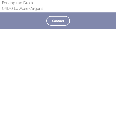
Parking rue Droite
04170
La Mure-Argens
Contact
Contact
Téléphone
Email
Site web
Mis à jour le 25/05/2026 - Office de Tourisme Intercommunal Verdon Tourisme
Retrouvez-nous sur