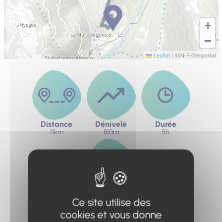
+
−
Leaflet
|
IGN-F/Geoportail
Distance
Dénivelé
Durée
11km
810m
5h
Difficulté
Très difficile
Ce site utilise des
cookies et vous donne