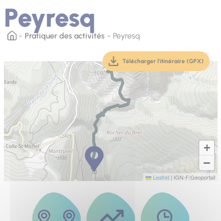
Peyresq
Pratiquer des activités
Peyresq
Télécharger l'itinéraire (GPX)
(téléchargement, ouver
+
−
Leaflet
|
IGN-F/Geoportail