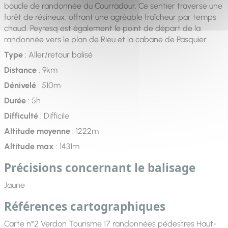
boucle de randonnée du Courradour. Ce sentier traverse une
forêt de résineux, offrant une agréable fraîcheur par temps
chaud. Peyresq est également le point de départ de la
randonnée vers le plan de Rieu et la cabane de Pasquier.
Type
: Aller/retour balisé
Distance
: 9km
Dénivelé
: 510m
Durée
: 5h
Difficulté
: Difficile
Altitude moyenne
: 1222m
Altitude max
: 1431m
Précisions concernant le balisage
Jaune
Références cartographiques
Carte n°2 Verdon Tourisme 17 randonnées pédestres Haut-