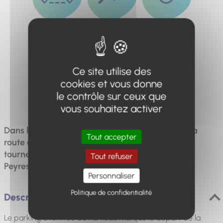
Distance
Dénivelé
Durée
9km
510m
5h
Ce site utilise des
cookies et vous donne
Difficulté
le contrôle sur ceux que
Difficile
vous souhaitez activer
Dans la commune de Thorame-Haute, prenez la
Tout accepter
route en voiture jusqu'à Colle-Saint-Michel, puis
tournez à gauche en direction du hameau de
Tout refuser
Peyresq, qui a été entièrement rénové
Personnaliser
Politique de confidentialité
Description
Le parking à l'entrée du hameau marque le départ de la