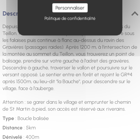
Personnaliser
Description
Politique de confidentialité
Depuis La Garde, l'itinéraire monte dans les contreforts du
Teillon. Poursuivre le sentier, qui oblique à droite, monte sous
les falaises puis continue à flanc au-dessus du ravin des
Gravières (passages raides). Après 1200 m, à l'intersection de
la montée au sommet du Teillon, vous trouverez un point de
balisage, prendre sur votre gauche à l'adret des gravières.
Descendre à gauche, traverser le vallon et poursuivre sur le
versant opposé. Le sentier entre en forêt et rejoint le GR®4
après 1500m, au lieu-dit "la Bauche", pour descendre sur le
village, face à l'auberge.
Attention : se garer dans le village et emprunter le chemin
de St Martin à pied, son accès est réservé aux riverains.
Type
: Boucle balisée
Distance
: 5km
Dénivelé
: 400m