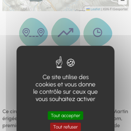
−
Leaflet
|
IGN-F/Geoportail
Distance
Dénivelé
Durée
5km
400m
2h
Ce site utilise des
cookies et vous donne
Difficulté
le contrôle sur ceux que
Facile
vous souhaitez activer
Ce circuit permet d'atteindre la chapelle Saint-Martin
Tout accepter
érigée au pied de l'imposant rocher du même nom,
première église paroissiale du village de La Garde
Tout refuser