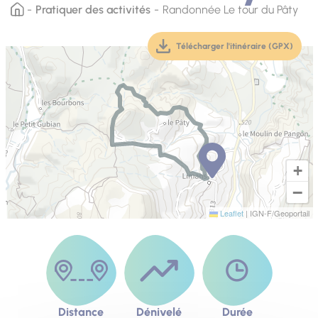
Pratiquer des activités
Randonnée Le tour du Pâty
Télécharger l'itinéraire (GPX)
(téléchargement, ouver
+
−
Leaflet
|
IGN-F/Geoportail
Distance
Dénivelé
Durée