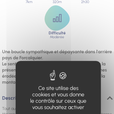
7km
320m
2h30
Difficulté
Modérée
Une boucle sympathique et dépaysante dans l'arrière
pays de Forcalquier.
Le sentier passe dans des sous bois de pins avec la
présence d'ocres rouges et blanches dans les zones
érodées. Vous pourrez admirer le panorama sur la
montagne de Lure et au-delà.
Ce site utilise des
cookies et vous donne
Description
le contrôle sur ceux que
vous souhaitez activer
Tout au long de la montée, la colline et le plateau de