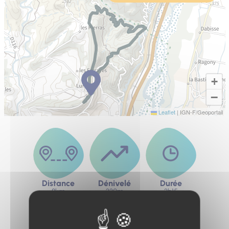
+
−
Leaflet
|
IGN-F/Geoportail
Distance
Dénivelé
Durée
8km
330m
3h15