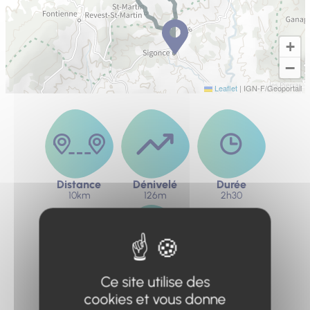
+
−
Leaflet
|
IGN-F/Geoportail
Distance
Dénivelé
Durée
10km
126m
2h30
Ce site utilise des
Difficulté
Modérée
cookies et vous donne