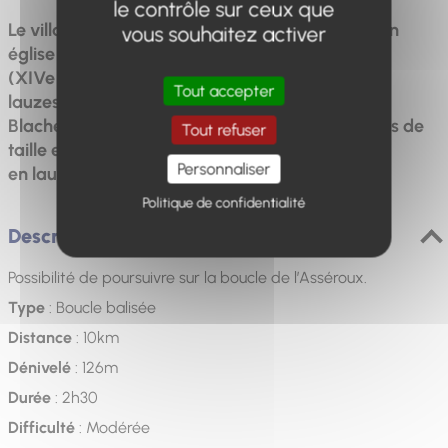
le contrôle sur ceux que
Le village de Sigonce est regroupé autour de son
vous souhaitez activer
église Saint-Claude
(XIVe - XVIe siècle) dont le toit est recouvert de
Tout accepter
lauzes. Arrivée à La
Blache : magnifique hameau construit en pierres de
Tout refuser
taille et toitures
Personnaliser
en lauzes.
Politique de confidentialité
Description
Possibilité de poursuivre sur la boucle de l’Asséroux.
Type
: Boucle balisée
Distance
: 10km
Dénivelé
: 126m
Durée
: 2h30
Difficulté
: Modérée