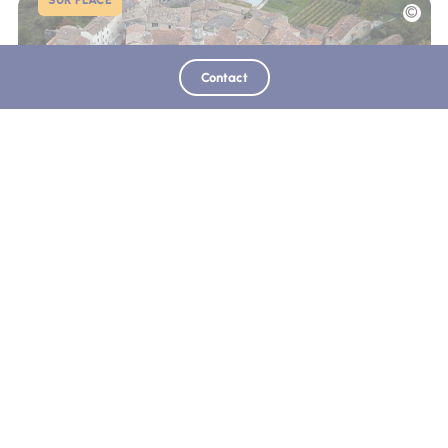
SUR PLACE
Photo
Contact
Commune de Sigonce
Sigonce
Retrouvez-nous sur