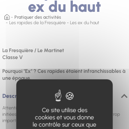
ex du haut
Pratiquer des activités
Les rapides de la Fresquière - Les ex du haut
La Fresquière / Le Martinet
Classe V
Pourquoi "Ex" ? Ces rapides étaient infranchissables à
une époque.
Description
Attention, cette section reste réservée aux personnes
Ce site utilise des
initiées et expérimentées. Fermée quand le débit est trop
cookies et vous donne
important.
le contrôle sur ceux que