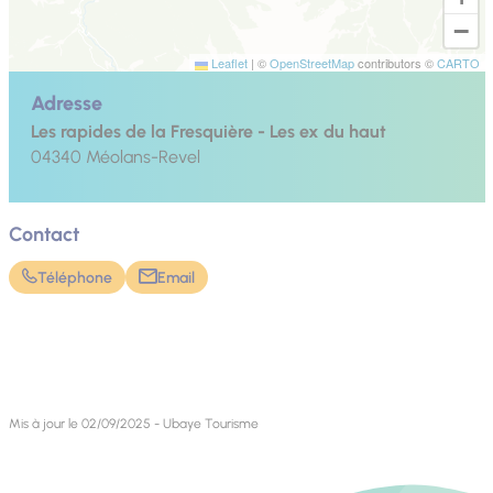
−
Leaflet
|
©
OpenStreetMap
contributors ©
CARTO
Adresse
Les rapides de la Fresquière - Les ex du haut
04340
Méolans-Revel
Contact
Téléphone
Email
Mis à jour le 02/09/2025 - Ubaye Tourisme