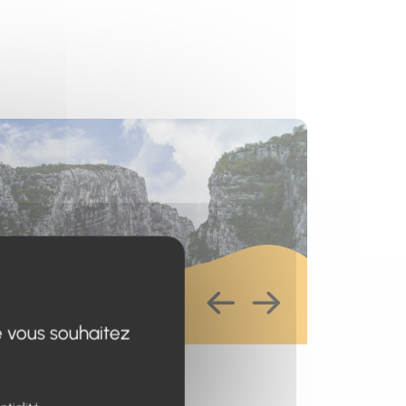
s un nouvel onglet)
e vous souhaitez
esse