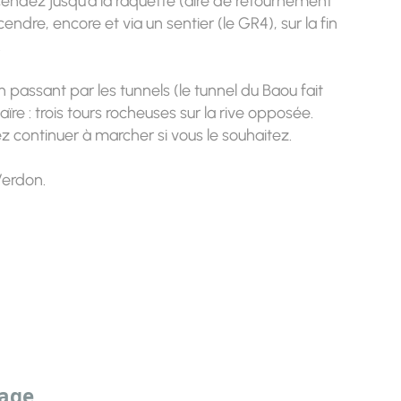
cendez jusqu'à la raquette (aire de retournement
dre, encore et via un sentier (le GR4), sur la fin
.
passant par les tunnels (le tunnel du Baou fait
re : trois tours rocheuses sur la rive opposée.
vez continuer à marcher si vous le souhaitez.
Verdon.
sage