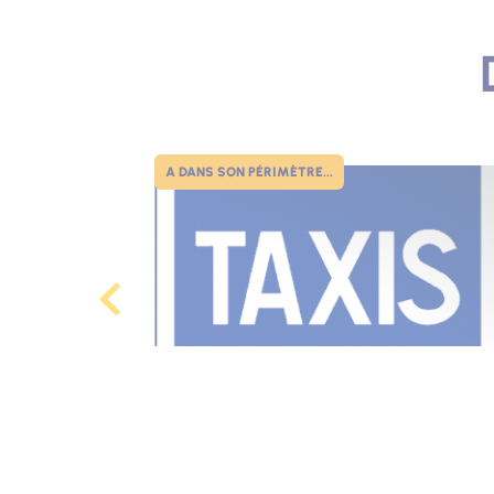
A DANS SON PÉRIMÈTRE...
Photo
Arrêt de taxi du Point Sublime
Rougon