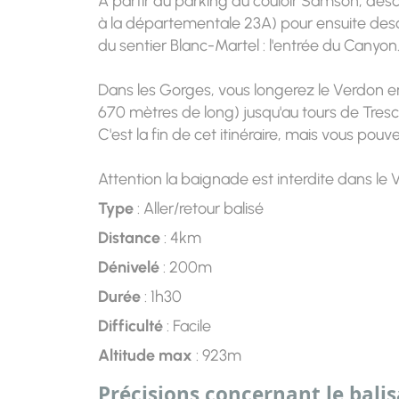
A partir du parking du couloir Samson, des
à la départementale 23A) pour ensuite descen
du sentier Blanc-Martel : l'entrée du Canyon
Dans les Gorges, vous longerez le Verdon en 
670 mètres de long) jusqu'au tours de Trescaï
C'est la fin de cet itinéraire, mais vous pou
Attention la baignade est interdite dans le 
Type
: Aller/retour balisé
Distance
: 4km
Dénivelé
: 200m
Durée
: 1h30
Difficulté
: Facile
Altitude max
: 923m
Précisions concernant le bali