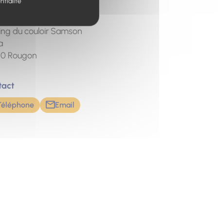
ntialité
t de départ
oir Samson
ing du couloir Samson
a
20
Rougon
tact
Téléphone
Email