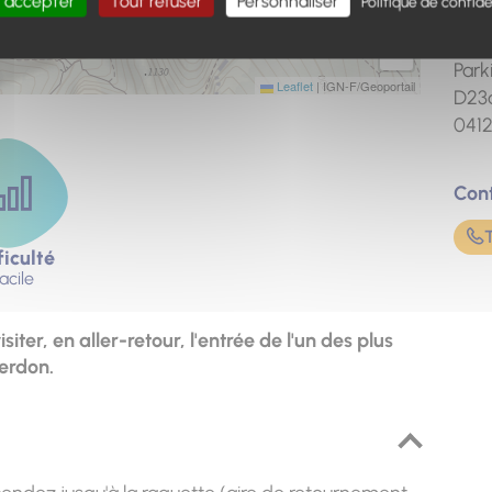
 accepter
Tout refuser
Personnaliser
Politique de confide
Poin
+
Coul
−
Park
Leaflet
|
IGN-F/Geoportail
D23
041
Con
ficulté
acile
iter, en aller-retour, l'entrée de l'un des plus
erdon.