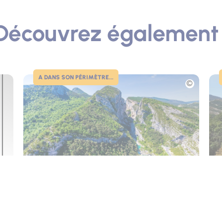
Découvrez également 
A DANS SON PÉRIMÈTRE...
Photo
Pho
Le Point Sublime
Pa
Rougon
R