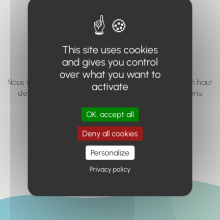
vous cherchez à
accéder n'existe
pas... ou plus.
This site uses cookies
and gives you control
over what you want to
Nous vous invitons à utiliser le moteur de recherche en haut
activate
de page, ou à utiliser le menu pour trouver le contenu
recherché.
OK, accept all
Retour à l'accueil
Deny all cookies
Personalize
Privacy policy