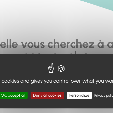
elle vous cherchez à a
pas... ou plus.
moteur de recherche en haut de page, ou à utiliser le menu 
s cookies and gives you control over what you wa
Retour à l'accueil
OK, accept all
Deny all cookies
Personalize
Privacy poli