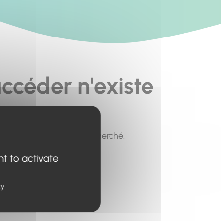
ccéder n'existe
pour trouver le contenu recherché.
nt to activate
cy