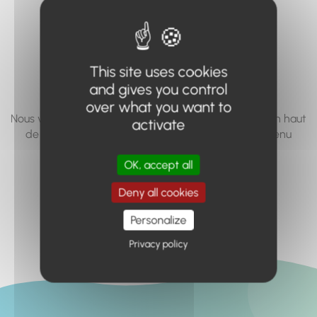
vous cherchez à
accéder n'existe
pas... ou plus.
This site uses cookies
and gives you control
over what you want to
Nous vous invitons à utiliser le moteur de recherche en haut
activate
de page, ou à utiliser le menu pour trouver le contenu
recherché.
OK, accept all
Retour à l'accueil
Deny all cookies
Personalize
Privacy policy