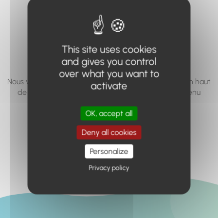
vous cherchez à
accéder n'existe
pas... ou plus.
This site uses cookies
and gives you control
over what you want to
Nous vous invitons à utiliser le moteur de recherche en haut
activate
de page, ou à utiliser le menu pour trouver le contenu
recherché.
OK, accept all
Retour à l'accueil
Deny all cookies
Personalize
Privacy policy