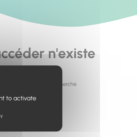
ccéder n'existe
pour trouver le contenu recherché.
nt to activate
cy