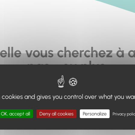
elle vous cherchez à a
pas... ou plus.
moteur de recherche en haut de page, ou à utiliser le menu 
s cookies and gives you control over what you wa
Retour à l'accueil
OK, accept all
Deny all cookies
Personalize
Privacy poli