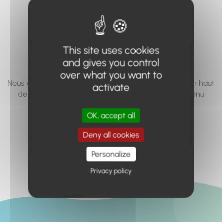
vous cherchez à
accéder n'existe
pas... ou plus.
This site uses cookies
and gives you control
over what you want to
Nous vous invitons à utiliser le moteur de recherche en haut
activate
de page, ou à utiliser le menu pour trouver le contenu
recherché.
OK, accept all
Retour à l'accueil
Deny all cookies
Personalize
Privacy policy