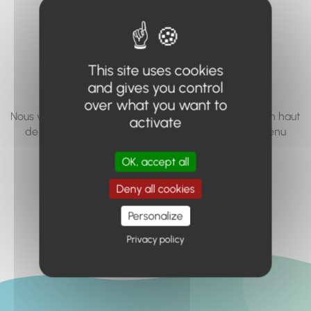
vous cherchez à
accéder n'existe
pas... ou plus.
This site uses cookies
and gives you control
over what you want to
Nous vous invitons à utiliser le moteur de recherche en haut
activate
de page, ou à utiliser le menu pour trouver le contenu
recherché.
OK, accept all
Retour à l'accueil
Deny all cookies
Personalize
Privacy policy