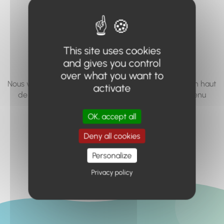
vous cherchez à
accéder n'existe
pas... ou plus.
This site uses cookies
and gives you control
over what you want to
Nous vous invitons à utiliser le moteur de recherche en haut
activate
de page, ou à utiliser le menu pour trouver le contenu
recherché.
OK, accept all
Retour à l'accueil
Deny all cookies
Personalize
Privacy policy