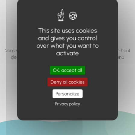
vous cherchez à
accéder n'existe
pas... ou plus.
This site uses cookies
and gives you control
over what you want to
Nous vous invitons à utiliser le moteur de recherche en haut
activate
de page, ou à utiliser le menu pour trouver le contenu
recherché.
OK, accept all
Retour à l'accueil
Deny all cookies
Personalize
Privacy policy