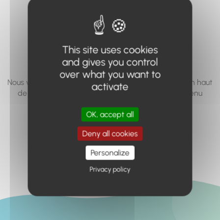
vous cherchez à
accéder n'existe
pas... ou plus.
This site uses cookies
and gives you control
over what you want to
Nous vous invitons à utiliser le moteur de recherche en haut
activate
de page, ou à utiliser le menu pour trouver le contenu
recherché.
OK, accept all
Retour à l'accueil
Deny all cookies
Personalize
Privacy policy