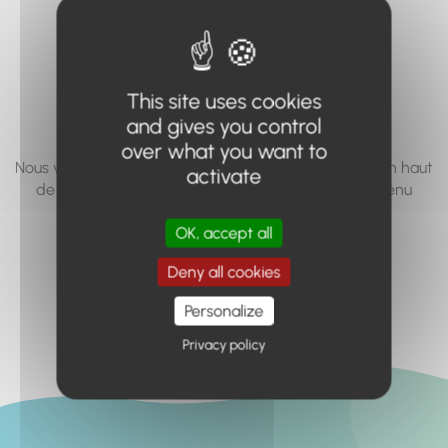
vous cherchez à
accéder n'existe
pas... ou plus.
This site uses cookies
and gives you control
over what you want to
Nous vous invitons à utiliser le moteur de recherche en haut
activate
de page, ou à utiliser le menu pour trouver le contenu
recherché.
OK, accept all
Retour à l'accueil
Deny all cookies
Personalize
Privacy policy