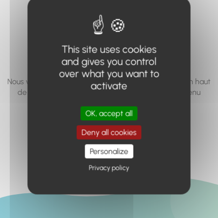
vous cherchez à
accéder n'existe
pas... ou plus.
This site uses cookies
and gives you control
over what you want to
Nous vous invitons à utiliser le moteur de recherche en haut
activate
de page, ou à utiliser le menu pour trouver le contenu
recherché.
OK, accept all
Retour à l'accueil
Deny all cookies
Personalize
Privacy policy