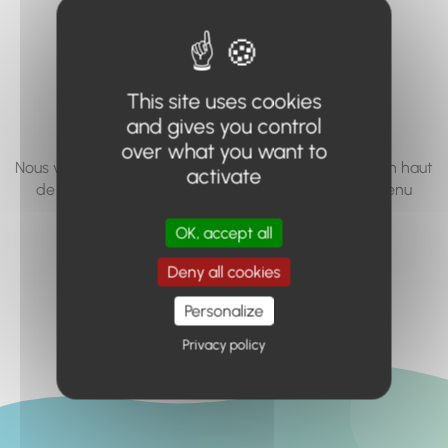
vous cherchez à
accéder n'existe
pas... ou plus.
This site uses cookies
and gives you control
over what you want to
Nous vous invitons à utiliser le moteur de recherche en haut
activate
de page, ou à utiliser le menu pour trouver le contenu
recherché.
OK, accept all
Retour à l'accueil
Deny all cookies
Personalize
Privacy policy