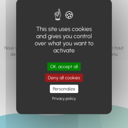
vous cherchez à
accéder n'existe
pas... ou plus.
This site uses cookies
and gives you control
over what you want to
Nous vous invitons à utiliser le moteur de recherche en haut
activate
de page, ou à utiliser le menu pour trouver le contenu
recherché.
OK, accept all
Retour à l'accueil
Deny all cookies
Personalize
Privacy policy