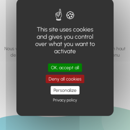
vous cherchez à
accéder n'existe
pas... ou plus.
This site uses cookies
and gives you control
over what you want to
Nous vous invitons à utiliser le moteur de recherche en haut
activate
de page, ou à utiliser le menu pour trouver le contenu
recherché.
OK, accept all
Retour à l'accueil
Deny all cookies
Personalize
Privacy policy