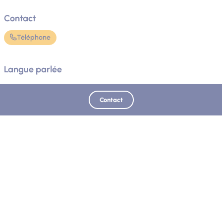
Contact
Téléphone
Langue parlée
Français
Contact
Mis à jour le 10/06/2026 - Office de Tourisme Provence Alpes Digne les Bains