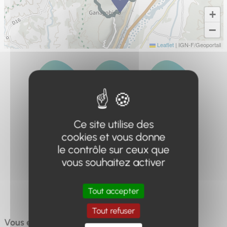
+
−
Leaflet
|
IGN-F/Geoportail
Distance
Dénivelé
Durée
Ce site utilise des
21.5km
740m
2h
cookies et vous donne
le contrôle sur ceux que
vous souhaitez activer
Difficulté
Tout accepter
Très difficile
Tout refuser
Vous emprunterez une piste forestière au profil