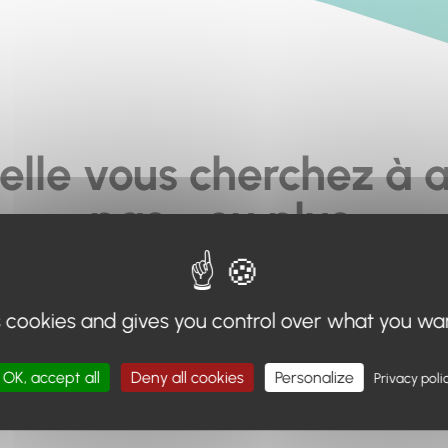
elle vous cherchez à a
pas... ou plus.
moteur de recherche en haut de page, ou à utiliser le menu 
s cookies and gives you control over what you wa
Retour à l'accueil
OK, accept all
Deny all cookies
Personalize
Privacy poli