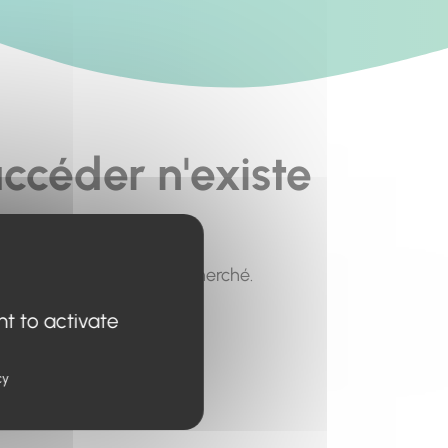
ccéder n'existe
pour trouver le contenu recherché.
nt to activate
cy