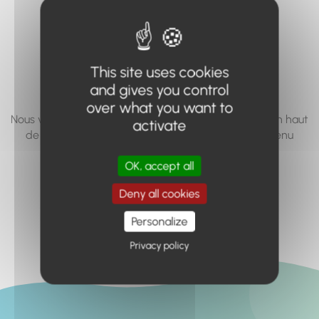
vous cherchez à
accéder n'existe
pas... ou plus.
This site uses cookies
and gives you control
over what you want to
Nous vous invitons à utiliser le moteur de recherche en haut
activate
de page, ou à utiliser le menu pour trouver le contenu
recherché.
OK, accept all
Retour à l'accueil
Deny all cookies
Personalize
Privacy policy