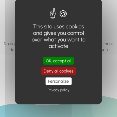
vous cherchez à
accéder n'existe
pas... ou plus.
This site uses cookies
and gives you control
over what you want to
Nous vous invitons à utiliser le moteur de recherche en haut
activate
de page, ou à utiliser le menu pour trouver le contenu
recherché.
OK, accept all
Retour à l'accueil
Deny all cookies
Personalize
Privacy policy