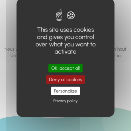
vous cherchez à
accéder n'existe
pas... ou plus.
This site uses cookies
and gives you control
over what you want to
Nous vous invitons à utiliser le moteur de recherche en haut
activate
de page, ou à utiliser le menu pour trouver le contenu
recherché.
OK, accept all
Retour à l'accueil
Deny all cookies
Personalize
Privacy policy