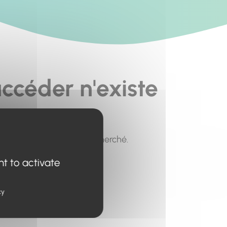
ccéder n'existe
pour trouver le contenu recherché.
nt to activate
cy