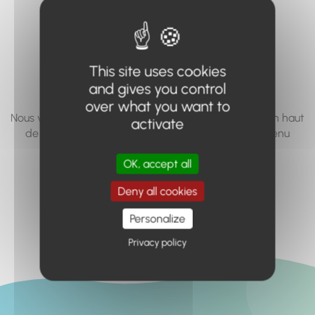
vous cherchez à
accéder n'existe
pas... ou plus.
This site uses cookies
and gives you control
over what you want to
Nous vous invitons à utiliser le moteur de recherche en haut
activate
de page, ou à utiliser le menu pour trouver le contenu
recherché.
OK, accept all
Retour à l'accueil
Deny all cookies
Personalize
Privacy policy